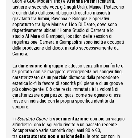
Cuori e GDG Modern Trio) e
Arianna Pasini
(chitarra,
tastiere e seconde voci, già negli Urali). Manuel Pistacchio
è quindi dato dall’assemblaggio di quattro musicisti
gravitanti tra Rimini, Ravenna e Bologna e operativi
soprattutto tra Igea Marina e Lido Di Dante, dove sono
rispettivamente ubicati l’Home Studio di Camera e lo
studio Al Mare di Giampaoli, location delle session di
registrazione. Camera e Giampaoli si sono inoltre occupati
della produzione del disco, mixato successivamente da
Camera.
La
dimensione di gruppo
è adesso senz’altro più forte e
ha portato con sé maggiore eterogeneità nel songwriting,
caratterizzato da un parziale distacco dalla precedente
estetica lo-fi in favore di sonorità più piene e di un groove
più coinvolgente. Ciò che resta immutata è la volontà di
caratterizzare ogni pezzo, quasi come se ognuno di essi
fosse un individuo con la propria specifica identità da
scoprire.
In
Scordato Cuore
la
sperimentazione
compie un viaggio
all’indietro, con lo sguardo rivolto a un passato recente.
Recuperando varie sonorità degli anni 80 e 90,
tra
cantautorato pop e psichedelia
, le otto canzoni in