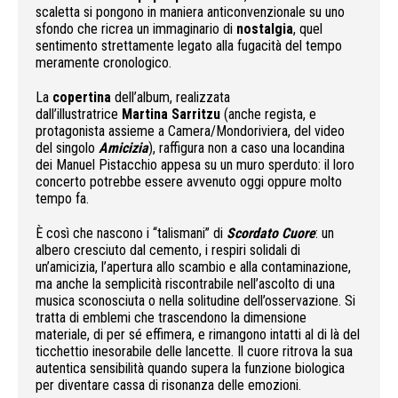
scaletta si pongono in maniera anticonvenzionale su uno
sfondo che ricrea un immaginario di
nostalgia
, quel
sentimento strettamente legato alla fugacità del tempo
meramente cronologico.
La
copertina
dell’album, realizzata
dall’illustratrice
Martina Sarritzu
(anche regista, e
protagonista assieme a Camera/Mondoriviera, del video
del singolo
Amicizia
), raffigura non a caso una locandina
dei Manuel Pistacchio appesa su un muro sperduto: il loro
concerto potrebbe essere avvenuto oggi oppure molto
tempo fa.
È così che nascono i “talismani” di
Scordato Cuore
: un
albero cresciuto dal cemento, i respiri solidali di
un’amicizia, l’apertura allo scambio e alla contaminazione,
ma anche la semplicità riscontrabile nell’ascolto di una
musica sconosciuta o nella solitudine dell’osservazione. Si
tratta di emblemi che trascendono la dimensione
materiale, di per sé effimera, e rimangono intatti al di là del
ticchettio inesorabile delle lancette. Il cuore ritrova la sua
autentica sensibilità quando supera la funzione biologica
per diventare cassa di risonanza delle emozioni.