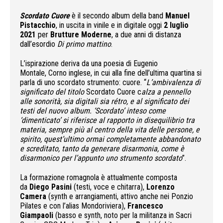
Scordato Cuore
è il secondo album della band
Manuel
Pistacchio
, in uscita in vinile e in digitale oggi
2 luglio
2021
per
Brutture Moderne
, a due anni di distanza
dall’esordio
Di primo mattino
.
L’ispirazione deriva da una poesia di Eugenio
Montale, Corno inglese, in cui alla fine dell’ultima quartina si
parla di uno scordato strumento: cuore. “
L’ambivalenza di
significato del titolo
Scordato Cuore c
alza a pennello
alle sonorità, sia digitali sia rétro, e al significato dei
testi del nuovo album. ‘Scordato’ inteso come
‘dimenticato’ si riferisce al rapporto in disequilibrio tra
materia, sempre più al centro della vita delle persone, e
spirito, quest’ultimo ormai completamente abbandonato
e screditato, tanto da generare disarmonia, come è
disarmonico per l’appunto uno strumento scordato
”.
La formazione romagnola è attualmente composta
da
Diego Pasini
(testi, voce e chitarra),
Lorenzo
Camera
(synth e arrangiamenti, attivo anche nei Ponzio
Pilates e con l’alias Mondoriviera),
Francesco
Giampaoli
(basso e synth, noto per la militanza in Sacri