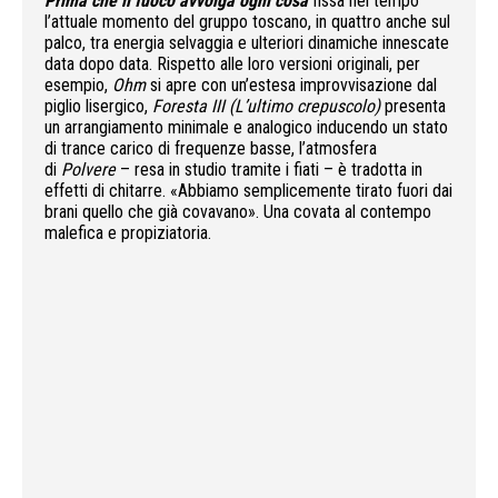
Prima che il fuoco avvolga ogni cosa
fissa nel tempo
l’attuale momento del gruppo toscano, in quattro anche sul
palco, tra energia selvaggia e ulteriori dinamiche innescate
data dopo data. Rispetto alle loro versioni originali, per
esempio,
Ohm
si apre con un’estesa improvvisazione dal
piglio lisergico,
Foresta III (L’ultimo crepuscolo)
presenta
un arrangiamento minimale e analogico inducendo un stato
di trance carico di frequenze basse, l’atmosfera
di
Polvere
– resa in studio tramite i fiati – è tradotta in
effetti di chitarre. «Abbiamo semplicemente tirato fuori dai
brani quello che già covavano». Una covata al contempo
malefica e propiziatoria.