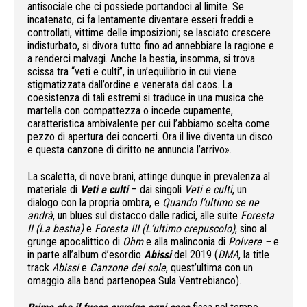
antisociale che ci possiede portandoci al limite. Se
incatenato, ci fa lentamente diventare esseri freddi e
controllati, vittime delle imposizioni; se lasciato crescere
indisturbato, si divora tutto fino ad annebbiare la ragione e
a renderci malvagi. Anche la bestia, insomma, si trova
scissa tra “veti e culti”, in un’equilibrio in cui viene
stigmatizzata dall’ordine e venerata dal caos. La
coesistenza di tali estremi si traduce in una musica che
martella con compattezza o incede cupamente,
caratteristica ambivalente per cui l’abbiamo scelta come
pezzo di apertura dei concerti. Ora il live diventa un disco
e questa canzone di diritto ne annuncia l’arrivo».
La scaletta, di nove brani, attinge dunque in prevalenza al
materiale di
Veti e culti
– dai singoli
Veti e culti
, un
dialogo con la propria ombra, e
Quando l’ultimo se ne
andrà
, un blues sul distacco dalle radici, alle suite
Foresta
II (La bestia)
e
Foresta III (L’ultimo crepuscolo)
, sino al
grunge apocalittico di
Ohm
e alla malinconia di
Polvere –
e
in parte all’album d’esordio
Abissi
del 2019 (
DMA
, la title
track
Abissi
e
Canzone del sole
, quest’ultima con un
omaggio alla band partenopea Sula Ventrebianco).