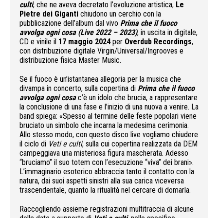
culti
, che ne aveva decretato l’evoluzione artistica,
Le
Pietre dei Giganti
chiudono un cerchio con la
pubblicazione dell’album dal vivo
Prima che il fuoco
avvolga ogni cosa (Live 2022 – 2023)
, in uscita in digitale,
CD e vinile il
17 maggio 2024
per
Overdub Recordings
,
con distribuzione digitale Virgin/Universal/Ingrooves e
distribuzione fisica Master Music.
Se il fuoco è un’istantanea allegoria per la musica che
divampa in concerto, sulla copertina di
Prima che il fuoco
avvolga ogni cosa
c’è un idolo che brucia, a rappresentare
la conclusione di una fase e l’inizio di una nuova a venire. La
band spiega: «Spesso al termine delle feste popolari viene
bruciato un simbolo che incarna la medesima cerimonia.
Allo stesso modo, con questo disco live vogliamo chiudere
il ciclo di
Veti e culti
, sulla cui copertina realizzata da DEM
campeggiava una misteriosa figura mascherata. Adesso
“bruciamo” il suo totem con l’esecuzione “viva” dei brani».
L’immaginario esoterico abbraccia tanto il contatto con la
natura, dai suoi aspetti sinistri alla sua carica viceversa
trascendentale, quanto la ritualità nel cercare di domarla.
Raccogliendo assieme registrazioni multitraccia di alcune