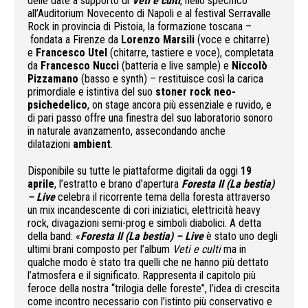
delle date a supporto di
Veti e culti
, nello specifico
all’Auditorium Novecento di Napoli e al festival Serravalle
Rock in provincia di Pistoia, la formazione toscana –
fondata a Firenze da
Lorenzo Marsili
(voce e chitarre)
e
Francesco Utel
(chitarre, tastiere e voce), completata
da
Francesco Nucci
(batteria e live sample) e
Niccolò
Pizzamano
(basso e synth) – restituisce così la carica
primordiale e istintiva del suo
stoner rock neo-
psichedelico
, on stage ancora più essenziale e ruvido, e
di pari passo offre una finestra del suo laboratorio sonoro
in naturale avanzamento, assecondando anche
dilatazioni
ambient
.
Disponibile su tutte le piattaforme digitali da oggi
19
aprile
, l’estratto e brano d’apertura
Foresta II (La bestia)
– Live
celebra il ricorrente tema della foresta attraverso
un mix incandescente di cori iniziatici, elettricità heavy
rock, divagazioni semi-prog e simboli diabolici. A detta
della band: «
Foresta II (La bestia) – Live
è stato uno degli
ultimi brani composto per l’album
Veti e culti
ma in
qualche modo è stato tra quelli che ne hanno più dettato
l’atmosfera e il significato. Rappresenta il capitolo più
feroce della nostra “trilogia delle foreste”, l’idea di crescita
come incontro necessario con l’istinto più conservativo e