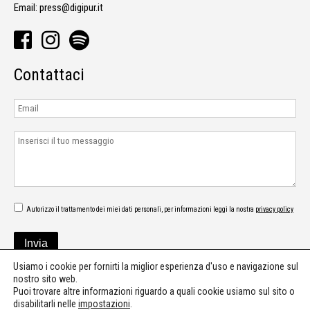
Email:
press@digipur.it
Contattaci
Autorizzo il trattamento dei miei dati personali, per informazioni leggi la nostra
privacy policy
Usiamo i cookie per fornirti la miglior esperienza d'uso e navigazione sul
nostro sito web.
Puoi trovare altre informazioni riguardo a quali cookie usiamo sul sito o
disabilitarli nelle
impostazioni
.
©2026 - Digipur - Press office - Communication - Music consultant & PR -