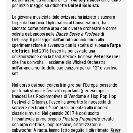
per inizio maggio su etichetta
United Soloists
.
La giovane musicista italo-svizzera ha iniziato a suonare
l’arpa da bambina. Diplomatasi al Conservatorio, ha
suonato come prima arpa con diverse orchestre e come
solista esibendosi nelle
Danze Sacre e Profane
di
Debussy. Il passaggio dall’ambito accademico alla
sperimentazione è avvenuto con la scelta di suonare l’
arpa
elettrica
. Nel 2016 Fusco ha poi avviato una
collaborazione con la band alt-rock ticinese
Peter Kernel
,
che l’ha coinvolta – assieme alla Wicked Orchestra –
nell’arrangiamento delle sue canzoni per un 12” e vari live
set.
Nel corso dei suoi concerti in giro per l’Europa, passando
per locali storici e festival importanti (per esempio, i
francesi Les Rockomotives di Vendôme e Hop Pop Hop
Festival di Orleans), Fusco ha avvertito la necessità di
scrivere dei brani. I “suoi” brani, orientati alla modern
classical music. Nel gennaio 2017 è così uscito
l’incantevole primo singolo
Floating Fragments
, creato
con arpa elettrica, loop machine, sintetizzatori e
subwoofer. A ruota, hanno fatto seguito il più ritmato
Tears