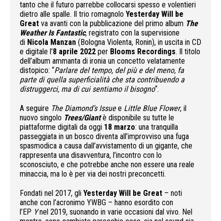
tanto che il futuro parrebbe collocarsi spesso e volentieri
dietro alle spalle. Il trio romagnolo
Yesterday Will be
Great
va avanti con la pubblicazione del primo album
The
Weather Is Fantastic
, registrato con la supervisione
di
Nicola Manzan
(Bologna Violenta, Ronin), in uscita in CD
e digitale l’
8 aprile 2022
per
Blooms Recordings
. Il titolo
dell’album ammanta di ironia un concetto velatamente
distopico: “
Parlare del tempo, del più e del meno, fa
parte di quella superficialità che sta contribuendo a
distruggerci, ma di cui sentiamo il bisogno
“.
A seguire
The Diamond’s Issue
e
Little Blue Flower
, il
nuovo singolo
Trees/Giant
è disponibile su tutte le
piattaforme digitali da oggi
18 marzo
: una tranquilla
passeggiata in un bosco diventa all’improvviso una fuga
spasmodica a causa dall’avvistamento di un gigante, che
rappresenta una disavventura, l’incontro con lo
sconosciuto, e che potrebbe anche non essere una reale
minaccia, ma lo è per via dei nostri preconcetti.
Fondati nel 2017, gli
Yesterday Will be Great
– noti
anche con l’acronimo YWBG – hanno esordito con
l’EP
Y
nel 2019, suonando in varie occasioni dal vivo. Nel