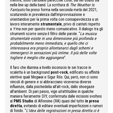
mentre, sono cambiate parecchie cose, sia nel sound sia
nella line-up della band. La scrittura di
The Weather Is
Fantastic
ha preso forma nella seconda metà del 2021,
scaturendo in prevalenza dall’improvvisazione e
orientandosi per la prima volta con consapevolezza a un
lavoro interamente
strumentale
, privo di cantati rispetto
a
Y
ma non per questo meno comunicativo. Il dialogo tra gli
strumenti scorre senza il filtro delle parole. “
La musica
strumentale esiste in una dimensione più profonda e
probabilmente meno immediata, e quello che ci
interessava era proprio allontanarci dagli schemi e
immergerci in sensazioni più intime. Il più delle volte
togliere è meglio che aggiungere
“.
Il faro che illumina a livello inconscio le sei tracce in
scaletta è un background
post-rock
, edificato su affinità
elettive quali Mogwai e Sigur Rós. Qui, però, non ci sono
vincoli di genere e si abbracciano viceversa diverse
influenze, dalla psichedelia all’alt-rock, dallo shoegaze
all’ambient. Di pari passo, vige un’attitudine in qualche
maniera fieramente DIY, confermata dalle incisioni svoltesi
al
PMS Studio
di Alfonsine (RA) quasi del tutto
in presa
diretta
, evitando di editare eventuali imperfezioni o rumori
di fondo. “
L’idea delle registrazioni in presa diretta ci è