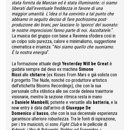
stata fornita da Manzan ed è stata illuminante: ci siamo
liberati dall’eventuale freddezza in favore di una
maggior umanità. L’idea ci ha convinto a tal punto che
abbiamo in seguito deciso di fare pochissima post-
produzione dei brani, per lasciare lo ‘sporco’ del suonato:
le nostre imprecisioni fanno parte di noi. Ascoltatele.
“.
La musica del gruppo con base a Ravenna sfodera così in
un colpo solo purezza, calore e minimalismo, suggestione
cinematica e irruenza. “
Noi siamo quello che suoniamo.
È la nostra energia
“.
La formazione attuale degli
Yesterday Will be Great
è
guidata sempre dal deus ex machina
Simone
Ricci
alle
chitarre
(ex Kisses From Mars e già solista con
il progetto The Nude, nonché co-produttore artistico
dell’etichetta Blooms Recordings), che con la sua
personale cifra stilistica alle sei corde delinea traiettorie
visionarie, mentre la sezione ritmica resta in mano
a
Daniele Mambelli
, potente e versatile alla
batteria
, e la
new entry è data dall’arrivo di
Giuseppe De
Domenico
al
basso
, che con la sua decennale esperienza
garantisce ulteriore robustezza. Tra le fonti di ispirazione,
per i tre musicisti, ci sono
Fight Club
e le pellicole di
Kubrick, i libri di Bukowski, Richler ed Eugenides, i