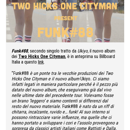
Funk#88
,
secondo singolo tratto da
Ukiyo,
il nuovo album
dei
Two Hicks One Cityman
, è in anteprima su Billboard
Italia a questo
link
.
“Funk#88
è
un ponte tra le vecchie produzioni dei Two
Hicks One Cityman e il nuovo album
Ukiyo
. Ci siamo
infatti legati in maniera particolare perché è il pezzo più
datato del nuovo album, che eseguivamo già dal vivo
nelle ultime date del precedente tour. Volevamo fosse
un brano ‘leggero’ e siamo contenti si differenzi dal
resto del nuovo materiale.
Funk#88
è nato da un riff di
chitarra, incalzante, ruvido e… funk! Al suo interno si
possono rintracciare varie influenze, ma quelle che ci
hanno portato a sviluppare i cori e l’assolo provengono a
sorpresa da classici artisti italiani come Battisti e Dalla.