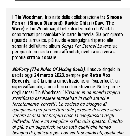
I
Tin Woodman
, trio nato dalla collaborazione tra
Simone
Ferrari (Simon Diamond)
,
Davide Chiari (Dave The
Wave)
e Tin Woodman, il bel
robot
venuto da Wautah,
sono tornati per cambiare le carte in tavola. Sia per quanto
riguarda la musica, più ruvida e sanguigna rispetto alle
sonorità dell’ultimo album
Songs For Eternal Lovers
, sia
per quanto riguarda i temi affrontati, rivolti a una vera e
propria
critica sociale
.
30/Forty (The Rules Of Mixing Souls)
, il nuovo singolo in
uscita oggi
24 marzo 2023
, sempre per
Retro Vox
Records
, ne è la prima dimostrazione: un “superfuck”, un
supervaffanculo, a ogni forma di costrizione. Nelle parole
degli stessi Tin Woodman: “
Viviamo in un mondo troppo
stratificato per essere incasellati in ruoli statici e
forzatamente ‘corretti’. La società ha bisogno di
spiegazioni per permettere alle persone di vivere senza
vedere al di là del proprio naso la complessità degli
individui. Non è un semplice vaffanculo, questo.
È
molto
di più, è un ‘superfuck’
verso tutti quelli che hanno
bisogno di giudicare per non sentirsi giudicati, quelli che