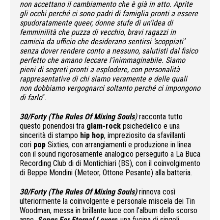
non accettano il cambiamento che è già in atto. Aprite
gli occhi perché ci sono padri di famiglia pronti a essere
spudoratamente queer, donne stufe di un’idea di
femminilità che puzza di vecchio, bravi ragazzi in
camicia da ufficio che desiderano sentirsi ‘scoppiati’
senza dover rendere conto a nessuno, salutisti dal fisico
perfetto che amano leccare l’inimmaginabile. Siamo
pieni di segreti pronti a esplodere, con personalità
rappresentative di chi siamo veramente e delle quali
non dobbiamo vergognarci soltanto perché ci impongono
di farlo
“.
30/Forty (The Rules Of Mixing Souls
)
racconta tutto
questo ponendosi tra
glam-rock
psichedelico e una
sincerità di stampo
hip hop
, impreziosito da sfavillanti
cori
pop
Sixties, con arrangiamenti e produzione in linea
con il sound rigorosamente analogico perseguito a La Buca
Recording Club di di Montichiari (BS), con il coinvolgimento
di Beppe Mondini (Meteor, Ottone Pesante) alla batteria.
30/Forty (The Rules Of Mixing Souls)
rinnova così
ulteriormente la coinvolgente e personale miscela dei Tin
Woodman, messa in brillante luce con l’album dello scorso
anno,
Songs For Eternal Lovers
, una fucina di singoli