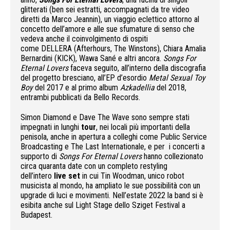
glitterati (ben sei estratti, accompagnati da tre video
diretti da Marco Jeannin), un viaggio eclettico attorno al
concetto dell’amore e alle sue sfumature di senso che
vedeva anche il coinvolgimento di ospiti
come DELLERA (Afterhours, The Winstons), Chiara Amalia
Bernardini (KICK), Wawa Sané e altri ancora.
Songs For
Eternal Lovers
faceva seguito, all’interno della discografia
del progetto bresciano, all’EP d’esordio
Metal Sexual Toy
Boy
del 2017 e al primo album
Azkadellia
del 2018,
entrambi pubblicati da Bello Records.
Simon Diamond e Dave The Wave sono sempre stati
impegnati in lunghi
tour
, nei locali più importanti della
penisola, anche in apertura a colleghi come Public Service
Broadcasting e The Last Internationale, e per i concerti a
supporto di
Songs For Eternal Lovers
hanno collezionato
circa quaranta date con un completo restyling
dell’intero
live set
in cui Tin Woodman, unico robot
musicista al mondo, ha ampliato le sue possibilità con un
upgrade di luci e movimenti. Nell’estate 2022 la band si è
esibita anche sul Light Stage dello Sziget Festival a
Budapest.