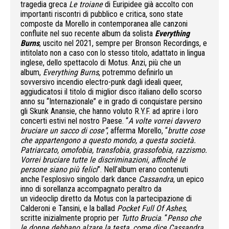
tragedia greca
Le troiane
di Euripidee già accolto con
importanti riscontri di pubblico e critica, sono state
composte da Morello in contemporanea alle canzoni
confluite nel suo recente album da solista
Everything
Burns
, uscito nel 2021, sempre per Bronson Recordings, e
intitolato non a caso con lo stesso titolo, adattato in lingua
inglese, dello spettacolo di Motus. Anzi, più che un
album,
Everything Burns
, potremmo definirlo un
sovversivo incendio electro-punk dagli ideali queer,
aggiudicatosi il titolo di miglior disco italiano dello scorso
anno su “Internazionale” e in grado di conquistare persino
gli Skunk Anansie, che hanno voluto R.Y.F. ad aprire i loro
concerti estivi nel nostro Paese. “
A volte vorrei davvero
bruciare un sacco di cose”
, afferma Morello, “
brutte cose
che appartengono a questo mondo, a questa società.
Patriarcato, omofobia, transfobia, grassofobia, razzismo.
Vorrei bruciare tutte le discriminazioni, affinché le
persone siano più felici
”. Nell’album erano contenuti
anche l’esplosivo singolo dark dance
Cassandra
, un epico
inno di sorellanza accompagnato peraltro da
un videoclip diretto da Motus con la partecipazione di
Calderoni e Tansini, e la ballad
Pocket Full Of Ashes
,
scritte inizialmente proprio per
Tutto Brucia
. “
Penso che
le donne debbano alzare la testa, come dice Cassandra