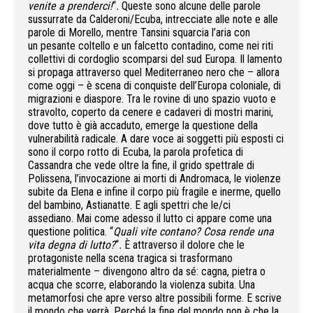
venite a prenderci!
“
.
Queste sono alcune delle parole
sussurrate da Calderoni/Ecuba, intrecciate alle note e alle
parole di Morello, mentre Tansini squarcia l’aria con
un pesante coltello e un falcetto contadino, come nei riti
collettivi di cordoglio scomparsi del sud Europa. Il lamento
si propaga attraverso quel Mediterraneo nero che – allora
come oggi – è scena di conquiste dell’Europa coloniale, di
migrazioni e diaspore. Tra le rovine di uno spazio vuoto e
stravolto, coperto da cenere e cadaveri di mostri marini,
dove tutto è già accaduto, emerge la questione della
vulnerabilità radicale. A dare voce ai soggetti più esposti ci
sono il corpo rotto di Ecuba, la parola profetica di
Cassandra che vede oltre la fine, il grido spettrale di
Polissena, l’invocazione ai morti di Andromaca, le violenze
subite da Elena e infine il corpo più fragile e inerme, quello
del bambino, Astianatte. E agli spettri che le/ci
assediano. Mai come adesso il lutto ci appare come una
questione politica. “
Quali vite contano? Cosa rende una
vita degna di lutto?
“
.
È attraverso il dolore che le
protagoniste nella scena tragica si trasformano
materialmente – divengono altro da sé: cagna, pietra o
acqua che scorre, elaborando la violenza subita. Una
metamorfosi che apre verso altre possibili forme. E scrive
il mondo che verrà. Perché la fine del mondo non è che la