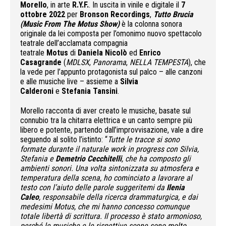
Morello
, in arte
R.Y.F.
. In uscita in vinile e digitale il
7
ottobre 2022
per
Bronson Recordings
,
Tutto Brucia
(Music From The Motus Show)
è la colonna sonora
originale da lei composta per l’omonimo nuovo spettacolo
teatrale dell’acclamata compagnia
teatrale
Motus
di
Daniela Nicolò
ed
Enrico
Casagrande
(
MDLSX
,
Panorama
,
NELLA TEMPESTA
), che
la vede per l’appunto protagonista sul palco – alle canzoni
e alle musiche live – assieme a
Silvia
Calderoni
e
Stefania Tansini
.
Morello racconta di aver creato le musiche, basate sul
connubio tra la chitarra elettrica e un canto sempre più
libero e potente, partendo dall’improvvisazione, vale a dire
seguendo al solito l’istinto: “
Tutte le tracce si sono
formate durante il naturale work in progress con Silvia,
Stefania e
Demetrio
Cecchitelli
, che ha composto gli
ambienti sonori. Una volta sintonizzata su atmosfera e
temperatura della scena, ho cominciato a lavorare al
testo con l’aiuto delle parole suggeritemi da
Ilenia
Caleo
, responsabile della ricerca drammaturgica, e dai
medesimi Motus, che mi hanno concesso comunque
totale libertà di scrittura. Il processo è stato armonioso,
perché le musiche e le rispettive scene sono molto