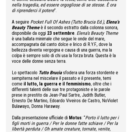
nella tragedia, ed essere orgogliose di se stesse.
È ora
di riprenderci il potere
”.
A seguire
Pocket Full Of Ashes (Tutto Brucia Ed.)
,
Elena’s
Beauty Theme
è il secondo estratto dalla colonna sonora,
disponibile da oggi
23 settembre
.
Elena’s Beauty Theme
è una ballata minimale che segue le onde del mare,
accompagnata dal canto dolce e lirico di R.Y.F., dove la
bellezza diventa vergogna e causa di una guerra, ma la
colpa è sempre solo di chi usa la forza bruta. Questa è la
voce delle donne senza terra.
Lo spettacolo
Tutto Brucia
sfodera una forza stordente e
sempiterna nel miscelare il passato e il presente, temi
come
il lutto,
la guerra e il femminismo
, oltre che i
differenti talenti delle sue tre protagoniste e le parole
prese in prestito da Jean-Paul Sartre, Judith Butler,
Ernesto De Martino, Edoardo Viveiros de Castro, NoViolet
Bulawayo, Donna Haraway.
Dalla presentazione ufficiale di
Motus
: “
Porto il lutto per i
figli morti in guerra /
Per le donne fatte schiave /
Per la
libertà perduta /
Oh amate creature, tornate, venite,