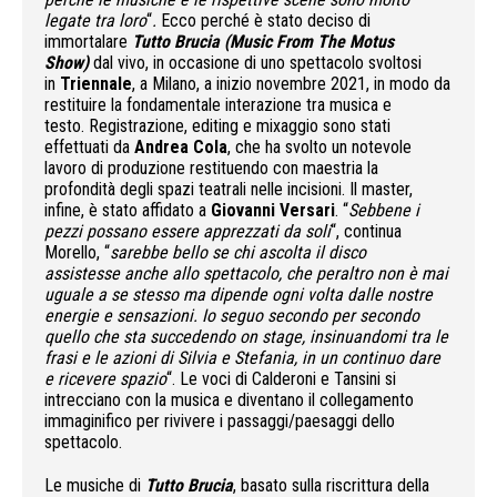
legate tra loro
“
.
Ecco perché è stato deciso di
immortalare
Tutto Brucia (Music From The Motus
Show)
dal vivo, in occasione di uno spettacolo svoltosi
in
Triennale
, a Milano, a inizio novembre 2021, in modo da
restituire la fondamentale interazione tra musica e
testo. Registrazione, editing e mixaggio sono stati
effettuati da
Andrea Cola
, che ha svolto un notevole
lavoro di produzione restituendo con maestria la
profondità degli spazi teatrali nelle incisioni. Il master,
infine, è stato affidato a
Giovanni Versari
. “
Sebbene i
pezzi possano essere apprezzati da soli
“, continua
Morello, “
sarebbe bello se chi ascolta il disco
assistesse anche allo spettacolo, che peraltro non è mai
uguale a se stesso ma dipende ogni volta dalle nostre
energie e sensazioni. Io seguo secondo per secondo
quello che sta succedendo on stage, insinuandomi tra le
frasi e le azioni di Silvia e Stefania, in un continuo dare
e ricevere spazio
“. Le voci di Calderoni e Tansini si
intrecciano con la musica e diventano il collegamento
immaginifico per rivivere i passaggi/paesaggi dello
spettacolo.
Le musiche di
Tutto Brucia
, basato sulla riscrittura della