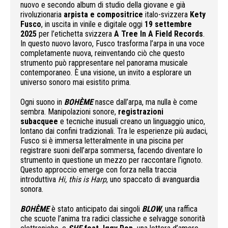
nuovo e secondo album di studio della giovane e già
rivoluzionaria
arpista e compositrice
italo-svizzera
Kety
Fusco
, in uscita in vinile e digitale oggi
19 settembre
2025
per l’etichetta svizzera
A Tree In A Field Records
.
In questo nuovo lavoro, Fusco trasforma l’arpa in una voce
completamente nuova, reinventando ciò che questo
strumento può rappresentare nel panorama musicale
contemporaneo. È una visione, un invito a esplorare un
universo sonoro mai esistito prima.
Ogni suono in
BOHÈME
nasce dall’arpa, ma nulla è come
sembra. Manipolazioni sonore,
registrazioni
subacquee
e tecniche inusuali creano un linguaggio unico,
lontano dai confini tradizionali. Tra le esperienze più audaci,
Fusco si è immersa letteralmente in una piscina per
registrare suoni dell’arpa sommersa, facendo diventare lo
strumento in questione un mezzo per raccontare l’ignoto.
Questo approccio emerge con forza nella traccia
introduttiva
Hi, this is Harp
, uno spaccato di avanguardia
sonora.
BOHÈME
è stato anticipato dai singoli
BLOW
, una raffica
che scuote l’anima tra radici classiche e selvagge sonorità