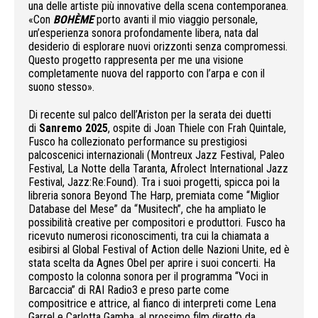
una delle artiste più innovative della scena contemporanea.
«Con
BOHÈME
porto avanti il mio viaggio personale,
un’esperienza sonora profondamente libera, nata dal
desiderio di esplorare nuovi orizzonti senza compromessi.
Questo progetto rappresenta per me una visione
completamente nuova del rapporto con l’arpa e con il
suono stesso».
Di recente sul palco dell’Ariston per la serata dei duetti
di
Sanremo 2025
, ospite di Joan Thiele con Frah Quintale,
Fusco ha collezionato performance su prestigiosi
palcoscenici internazionali (Montreux Jazz Festival, Paleo
Festival, La Notte della Taranta, Afrolect International Jazz
Festival, Jazz:Re:Found). Tra i suoi progetti, spicca poi la
libreria sonora Beyond The Harp, premiata come “Miglior
Database del Mese” da “Musitech”, che ha ampliato le
possibilità creative per compositori e produttori. Fusco ha
ricevuto numerosi riconoscimenti, tra cui la chiamata a
esibirsi al Global Festival of Action delle Nazioni Unite, ed è
stata scelta da Agnes Obel per aprire i suoi concerti. Ha
composto la colonna sonora per il programma “Voci in
Barcaccia” di RAI Radio3 e preso parte come
compositrice e attrice, al fianco di interpreti come Lena
Garrel e Carlotta Gamba, al prossimo film diretto da