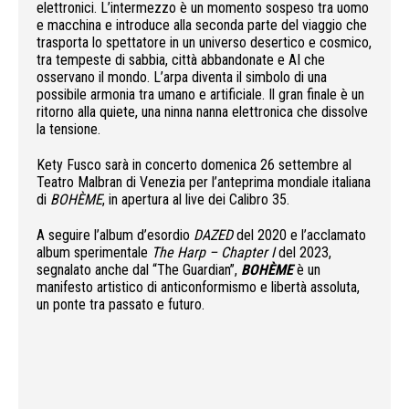
elettronici. L’intermezzo è un momento sospeso tra uomo
e macchina e introduce alla seconda parte del viaggio che
trasporta lo spettatore in un universo desertico e cosmico,
tra tempeste di sabbia, città abbandonate e AI che
osservano il mondo. L’arpa diventa il simbolo di una
possibile armonia tra umano e artificiale. Il gran finale è un
ritorno alla quiete, una ninna nanna elettronica che dissolve
la tensione.
Kety Fusco sarà in concerto domenica 26 settembre al
Teatro Malbran di Venezia per l’anteprima mondiale italiana
di
BOHÈME
, in apertura al live dei Calibro 35.
A seguire l’album d’esordio
DAZED
del 2020 e l’acclamato
album sperimentale
The Harp – Chapter I
del 2023,
segnalato anche dal “The Guardian”,
BOHÈME
è un
manifesto artistico di anticonformismo e libertà assoluta,
un ponte tra passato e futuro.