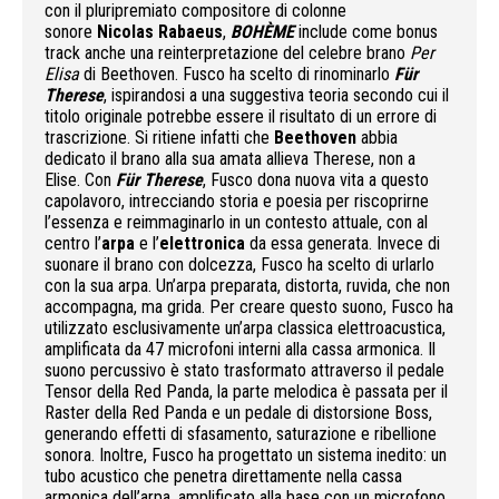
con il pluripremiato compositore di colonne
sonore
Nicolas Rabaeus
,
BOHÈME
include come bonus
track anche una reinterpretazione del celebre brano
Per
Elisa
di Beethoven. Fusco ha scelto di rinominarlo
Für
Therese
, ispirandosi a una suggestiva teoria secondo cui il
titolo originale potrebbe essere il risultato di un errore di
trascrizione. Si ritiene infatti che
Beethoven
abbia
dedicato il brano alla sua amata allieva Therese, non a
Elise. Con
Für Therese
, Fusco dona nuova vita a questo
capolavoro, intrecciando storia e poesia per riscoprirne
l’essenza e reimmaginarlo in un contesto attuale, con al
centro l’
arpa
e l’
elettronica
da essa generata. Invece di
suonare il brano con dolcezza, Fusco ha scelto di urlarlo
con la sua arpa. Un’arpa preparata, distorta, ruvida, che non
accompagna, ma grida.
Per creare questo suono, Fusco ha
utilizzato esclusivamente un’arpa classica elettroacustica,
amplificata da 47 microfoni interni alla cassa armonica. Il
suono percussivo è stato trasformato attraverso il pedale
Tensor della Red Panda, la parte melodica è passata per il
Raster della Red Panda e un pedale di distorsione Boss,
generando effetti di sfasamento, saturazione e ribellione
sonora. Inoltre, Fusco ha progettato un sistema inedito: un
tubo acustico che penetra direttamente nella cassa
armonica dell’arpa, amplificato alla base con un microfono