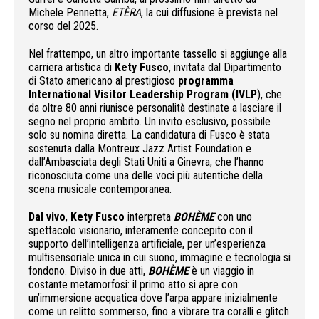
Michele Pennetta,
ETÈRA
, la cui diffusione è prevista nel
corso del 2025.
Nel frattempo, un altro importante tassello si aggiunge alla
carriera artistica di
Kety Fusco
, invitata dal Dipartimento
di Stato americano al prestigioso
programma
International Visitor Leadership Program (IVLP
), che
da oltre 80 anni riunisce personalità destinate a lasciare il
segno nel proprio ambito. Un invito esclusivo, possibile
solo su nomina diretta. La candidatura di Fusco è stata
sostenuta dalla Montreux Jazz Artist Foundation e
dall’Ambasciata degli Stati Uniti a Ginevra, che l’hanno
riconosciuta come una delle voci più autentiche della
scena musicale contemporanea.
Dal vivo
,
Kety Fusco
interpreta
BOHÈME
con uno
spettacolo visionario, interamente concepito con il
supporto dell’intelligenza artificiale, per un’esperienza
multisensoriale unica in cui suono, immagine e tecnologia si
fondono. Diviso in due atti,
BOHÈME
è un viaggio in
costante metamorfosi: il primo atto si apre con
un’immersione acquatica dove l’arpa appare inizialmente
come un relitto sommerso, fino a vibrare tra coralli e glitch