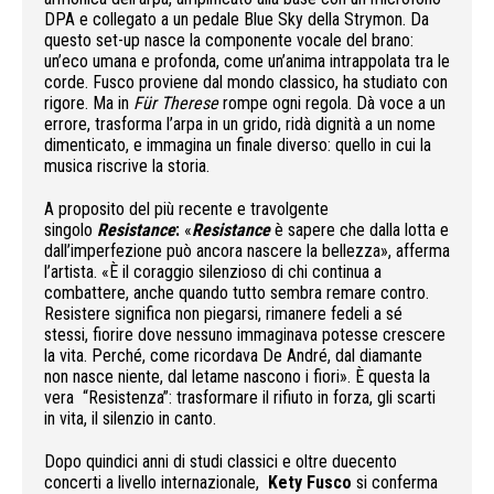
DPA e collegato a un pedale Blue Sky della Strymon. Da
questo set-up nasce la componente vocale del brano:
un’eco umana e profonda, come un’anima intrappolata tra le
corde. Fusco proviene dal mondo classico, ha studiato con
rigore. Ma in
Für Therese
rompe ogni regola. Dà voce a un
errore, trasforma l’arpa in un grido, ridà dignità a un nome
dimenticato, e immagina un finale diverso: quello in cui la
musica riscrive la storia.
A proposito del più recente e travolgente
singolo
Resistance
:
«
Resistance
è sapere che dalla lotta e
dall’imperfezione può ancora nascere la bellezza», afferma
l’artista. «È il coraggio silenzioso di chi continua a
combattere, anche quando tutto sembra remare contro.
Resistere significa non piegarsi, rimanere fedeli a sé
stessi, fiorire dove nessuno immaginava potesse crescere
la vita. Perché, come ricordava De André, dal diamante
non nasce niente, dal letame nascono i fiori». È questa la
vera “Resistenza”: trasformare il rifiuto in forza, gli scarti
in vita, il silenzio in canto.
Dopo quindici anni di studi classici e oltre duecento
concerti a livello internazionale,
Kety Fusco
si conferma