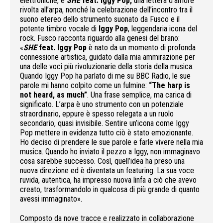
elettroniche, e
SHE
feat. Iggy Pop,
una lettera d’amore
rivolta all’arpa, nonché la celebrazione dell’incontro tra il
suono etereo dello strumento suonato da Fusco e il
potente timbro vocale di
Iggy Pop
, leggendaria icona del
rock. Fusco racconta riguardo alla genesi del brano:
«
SHE
feat. Iggy Pop
è nato da un momento di profonda
connessione artistica, guidato dalla mia ammirazione per
una delle voci più rivoluzionarie della storia della musica.
Quando Iggy Pop ha parlato di me su BBC Radio, le sue
parole mi hanno colpito come un fulmine:
“The harp is
not heard, as much”
. Una frase semplice, ma carica di
significato. L’arpa è uno strumento con un potenziale
straordinario, eppure è spesso relegata a un ruolo
secondario, quasi invisibile. Sentire un’icona come Iggy
Pop mettere in evidenza tutto ciò è stato emozionante.
Ho deciso di prendere le sue parole e farle vivere nella mia
musica. Quando ho inviato il pezzo a Iggy, non immaginavo
cosa sarebbe successo. Così, quell’idea ha preso una
nuova direzione ed è diventata un featuring. La sua voce
ruvida, autentica, ha impresso nuova linfa a ciò che avevo
creato, trasformandolo in qualcosa di più grande di quanto
avessi immaginato».
Composto da nove tracce e realizzato in collaborazione