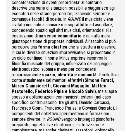
concatenazione di eventi preordinata: al contrario,
descrive una serie di situazioni possibili e suggerisce agli
esecutori delle strade percorribili, lasciando sempre e
comunque facoltà di scelta. In
ROUND
il musicista viene
invitato non solo a suonare ma soprattutto ad ascoltare,
concedendo spazio agli altri musicisti, orientandosi alla
costruzione di un
senso comunitario
e non alla mera
giustapposizione di proposte individuali. All’ascolto si può
percepire una
forma elastica
che si struttura in divenire,
in cui le diverse situazioni improvvisative si presentano in
un ciclo continuo. Il nome Minus esprime insomma la
filosofia musicale del gruppo, influenzato dal linguaggio
elettroacustico: suonare meno per concedersi
reciprocamente
spazio, identità e comunità
. Il collettivo
conta attualmente sei membri effettivi (
Simone Faraci,
Marco Giampieretti, Giovanni Magaglio, Matteo
Pastorello, Federico Pipia e Niccolò Salvi
), ma si apre
spesso a collaborazioni con musicisti esterni (nel caso
specifico contribuiscono, tra gli altri, Daniele Carcassi,
Francesco Giomi, Francesco Perissi e Giovanni Onorato). I
componenti del collettivo sperimentano in formazioni
sempre diverse. In
ROUND
vengono impiegati pianoforte
preparato, oggetti, live electronics, sintetizzatori e
campionatore, ma anche clarinetti, sassofoni, violoncello,