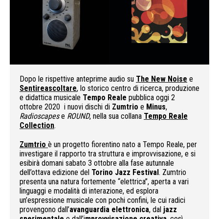
Dopo le rispettive anteprime audio su
The New Noise
e
Sentireascoltare
, lo storico centro di ricerca, produzione
e didattica musicale
Tempo Reale
pubblica oggi 2
ottobre 2020 i nuovi dischi di
Zumtrio
e
Minus
,
Radioscapes
e
ROUND
, nella sua collana
Tempo Reale
Collection
.
Zumtrio
è un progetto fiorentino nato a Tempo Reale, per
investigare il rapporto tra struttura e improvvisazione, e si
esibirà domani sabato 3 ottobre alla fase autunnale
dell’ottava edizione del
Torino Jazz Festival
. Zumtrio
presenta una natura fortemente “elettrica”, aperta a vari
linguaggi e modalità di interazione, ed esplora
un’espressione musicale con pochi confini, le cui radici
provengono dall’
avanguardia elettronica
, dal
jazz
sperimentale
e dall’i
mprovvisazione creativa
, così