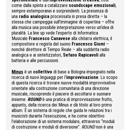
come dalla spinta a catalizzare
soundscape emozionali
,
sempre estemporanei e sorprendenti. La presenza di
una
radio analogica
processata in presa diretta – la
stessa che campeggia sull’immagine di copertina – offre
alla musica una possibile interpretazione verso un’idea di
pluralità. La line up vede l’esperto di Informatica
Musicale
Francesco Canavese
alla chitarra elettrica, il
compositore e regista del suono
Francesco Giomi
–
nonché direttore di Tempo Reale – alla suddetta radio
analogica e ai sintetizzatori,
Sefano Rapicavoli
alla
batteria e alle percussioni.
Minus
è un
collettivo
di base a Bologna impegnato nella
ricerca di nuovi linguaggi per l’
improvvisazione
. Lo scopo
di questa ricerca è trovare nuove modalità improvvisative
orientate alla costruzione comunitaria di una direzione
musicale, riscoprendo il piacere di ascoltarsi e suonare
insieme.
ROUND
è una pratica di improvvisazione frutto,
appunto, della ricerca dei Minus e dà titolo al loro primo
album. È un sistema di regole che guida le relazioni tra i
musicisti durante l’esecuzione, e ha come obiettivo
l’elaborazione di un sistema modulare, attraverso “moduli
di costruzione e moduli di diversione”.
ROUND
non è una