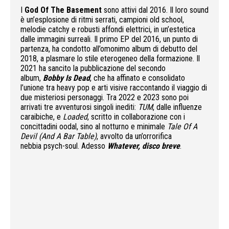
I
God Of The Basement
sono attivi dal 2016. Il loro sound
è un’esplosione di ritmi serrati, campioni old school,
melodie catchy e robusti affondi elettrici, in un’estetica
dalle immagini surreali. Il primo EP del 2016, un punto di
partenza, ha condotto all’omonimo album di debutto del
2018, a plasmare lo stile eterogeneo della formazione. Il
2021 ha sancito la pubblicazione del secondo
album,
Bobby Is Dead
, che ha affinato e consolidato
l’unione tra heavy pop e arti visive raccontando il viaggio di
due misteriosi personaggi. Tra 2022 e 2023 sono poi
arrivati tre avventurosi singoli inediti:
TUM
, dalle influenze
caraibiche, e
Loaded
, scritto in collaborazione con i
concittadini oodal, sino al notturno e minimale
Tale Of A
Devil (And A Bar Table)
, avvolto da un’orrorifica
nebbia psych-soul. Adesso
Whatever, disco breve
.