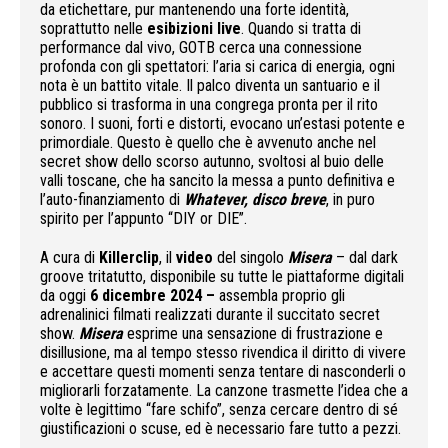
da etichettare, pur mantenendo una forte identità,
soprattutto nelle
esibizioni live
. Quando si tratta di
performance dal vivo, GOTB cerca una connessione
profonda con gli spettatori: l’aria si carica di energia, ogni
nota è un battito vitale. Il palco diventa un santuario e il
pubblico si trasforma in una congrega pronta per il rito
sonoro. I suoni, forti e distorti, evocano un’estasi potente e
primordiale. Questo è quello che è avvenuto anche nel
secret show dello scorso autunno, svoltosi al buio delle
valli toscane, che ha sancito la messa a punto definitiva e
l’auto-finanziamento di
Whatever, disco breve
, in puro
spirito per l’appunto “DIY or DIE”.
A cura di
Killerclip
, il
video
del singolo
Misera
– dal dark
groove tritatutto, disponibile su tutte le piattaforme digitali
da oggi
6 dicembre
2024 –
assembla proprio gli
adrenalinici filmati realizzati durante il succitato secret
show.
Misera
esprime una sensazione di frustrazione e
disillusione, ma al tempo stesso rivendica il diritto di vivere
e accettare questi momenti senza tentare di nasconderli o
migliorarli forzatamente. La canzone trasmette l’idea che a
volte è legittimo “fare schifo”, senza cercare dentro di sé
giustificazioni o scuse, ed è necessario fare tutto a pezzi.