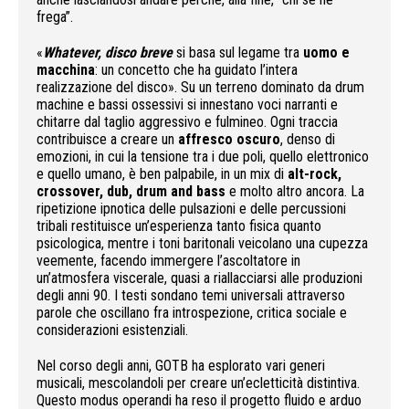
frega”.
«
Whatever, disco breve
si basa sul legame tra
uomo e
macchina
: un concetto che ha guidato l’intera
realizzazione del disco». Su un terreno dominato da drum
machine e bassi ossessivi si innestano voci narranti e
chitarre dal taglio aggressivo e fulmineo. Ogni traccia
contribuisce a creare un
affresco oscuro
, denso di
emozioni, in cui la tensione tra i due poli, quello elettronico
e quello umano, è ben palpabile, in un mix di
alt-rock,
crossover, dub, drum and bass
e molto altro ancora. La
ripetizione ipnotica delle pulsazioni e delle percussioni
tribali restituisce un’esperienza tanto fisica quanto
psicologica, mentre i toni baritonali veicolano una cupezza
veemente, facendo immergere l’ascoltatore in
un’atmosfera viscerale, quasi a riallacciarsi alle produzioni
degli anni 90. I testi sondano temi universali attraverso
parole che oscillano fra introspezione, critica sociale e
considerazioni esistenziali.
Nel corso degli anni, GOTB ha esplorato vari generi
musicali, mescolandoli per creare un’ecletticità distintiva.
Questo modus operandi ha reso il progetto fluido e arduo