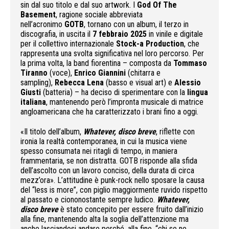
sin dal suo titolo e dal suo artwork. I
God Of The
Basement
, ragione sociale abbreviata
nell’acronimo
GOTB
, tornano con un album, il terzo in
discografia, in uscita il
7 febbraio 2025
in vinile e digitale
per il collettivo internazionale
Stock-a Production
, che
rappresenta una svolta significativa nel loro percorso. Per
la prima volta, la band fiorentina – composta da
Tommaso
Tiranno
(voce),
Enrico Giannini
(chitarra e
sampling),
Rebecca Lena
(basso e visual art) e
Alessio
Giusti
(batteria) – ha deciso di sperimentare con la
lingua
italiana
, mantenendo però l’impronta musicale di matrice
angloamericana che ha caratterizzato i brani fino a oggi.
«Il titolo dell’album,
Whatever, disco breve
, riflette con
ironia la realtà contemporanea, in cui la musica viene
spesso consumata nei ritagli di tempo, in maniera
frammentaria, se non distratta. GOTB risponde alla sfida
dell’ascolto con un lavoro conciso, della durata di circa
mezz’ora». L’attitudine è punk-rock nello sposare la causa
del “less is more”, con piglio maggiormente ruvido rispetto
al passato e ciononostante sempre ludico.
Whatever,
disco breve
è stato concepito per essere fruito dall’inizio
alla fine, mantenendo alta la soglia dell’attenzione ma
anche lasciandosi andare perché, alla fine, “chi se ne