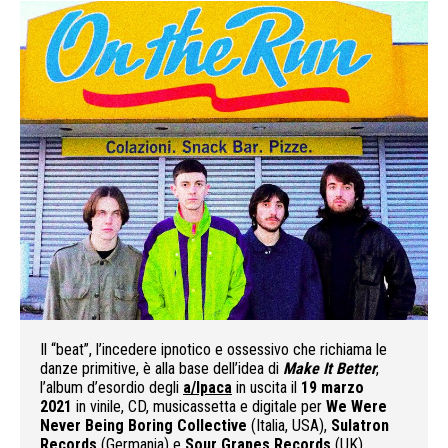
Il “beat”, l’incedere ipnotico e ossessivo che richiama le
danze primitive, è alla base dell’idea di
Make It Better
,
l’album d’esordio degli
a/lpaca
in uscita il
19 marzo
2021
in vinile, CD, musicassetta e digitale per
We Were
Never Being Boring Collective
(Italia, USA),
Sulatron
Records
(Germania) e
Sour Grapes Records
(UK).