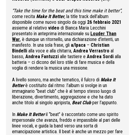
“
Take the time for the beat and this time make it better”
,
come recita
Make It Better
,
la title track dell’album
disponibile come nuovo singolo da oggi
26 febbraio 2021
assieme al relativo
video
di Bianca Maria Lecchini
presentato in anteprima internazionale su
Louder Than
War
, è dunque un ritornello, una dichiarazione d’intenti, un
manifesto. In una sola frase, gli
a/lpaca
–
Christian
Bindelli
alla voce e alla chitarra,
Andrea Verrastro
al
basso,
Andrea Fantuzzi
alle tastiere e
Andrea Sordi
alla
batteria – ci dicono del loro stile di fare musica e della
voglia di rendere la musica una missione.
A livello sonoro, ma anche tematico, il fulcro di
Make It
Better
è costituito dal ritmo: l’album si svolge in un
immaginario “beat club” che è al tempo stesso luogo di
liberazione, divertimento, aggregazione e che ha dato
anche titolo al singolo apripista,
Beat Club
per l’appunto.
In
Make It Better
il “beat” è raccontato come uno spirito
impersonale che avanza, freddo e impassibile al pari delle
linee vocali, e guida la band verso una sorta di
emancipazione artistica. Il beat è anche un mezzo per fare