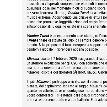
musicali più vituperati, scoprendone elementi in contr
qualunque cosa, nel momento in cui ci suonano sopra
bizzarro teorema alla trap,
Voodoo Twerk
fa altrettan
musica estrema. Aggiungendo una chiave di lettura pol
senso che promuove l’oggettivazione del corpo femminile)
anticoncezionali. E oggi ne esiste una scena alternat
Voodoo Twerk
è un esperimento a sé stante, nell’an
il
ventennale
di attività del duo, da sempre celebre pe
mondo. A tal proposito, il
tour europeo
a supporto d
pandemia globale – riprenderà appena possibile.
Miasma
, uscito il 7 febbraio 2020 inaugurando il rap
un’ulteriore evoluzione per gli
OvO
, con sonorità che 
una ricerca orientata a un’elettronica estremamente pe
numerosi ospiti e collaboratori (Årabrot, Gnučči, Gabrie
In più,
Miasma
è purtroppo arrivato, con il senno di p
pianeta, del capitalismo: ispirato al saggio
Malattie cr
quantomai attuale, dove un contagioso morbo alieno – 
voglia controllarci – si estende dalle paludi circondando
primi a rendersene conto e a combatterlo. E da adess