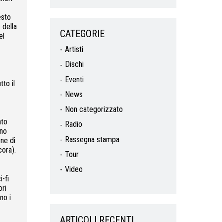
esto
 della
CATEGORIE
el
Artisti
Dischi
Eventi
to il
News
Non categorizzato
ato
Radio
ono
Rassegna stampa
one di
cora).
Tour
Video
-fi
ori
no i
ARTICOLI RECENTI