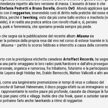
otendenza rispetto alla loro versione di massa. L’assunto di base è che
Stefania Pedretti e Bruno Dorella
, diventa
OvO
.
Mondo
applicava qu
to con il
reggaeton
, inserendolo così di diritto nella pratiche del noise e
itica, perché il
twerking
, visto dai più come ballo erotico e machista (n
, è in realtà una pratica antica con risvolti rituali e, sì, persino
iva, punk e femminista, che speriamo prenda sempre più piede.
no che segna sia la pubblicazione del recente album
Miasma
sia
r la potenza della propria resa dal vivo nel corso di estese tournée in tut
i
Miasma
– partito lo scorso febbraio e interrotto a causa della corrente
porto con la prestigiosa etichetta canadese
Artoffact Records
, ha segn
da una parte omaggiano le loro radici punk/hardcore e dall’altra prosegu
rsonale, organica e rumorosa, fra tribalismo, futurismo e la partecipazi
le Lepera degli Holiday Inn, Eraldo Bernocchi, Matteo Vallicelli e altri an
oi, come una lungimirante premonizione in tempi di virus e collasso del
oniche
di Samuel Hahnemann, il disco poggia infatti su un immaginario sci
rappresentante le nostre paure più profonde, causate da chiunque là fu
 pian piano città e villaggi. Inutile dire che freak, queer e outsider saran
o potranno farlo anche twerkando a ritmo di reggaeton.