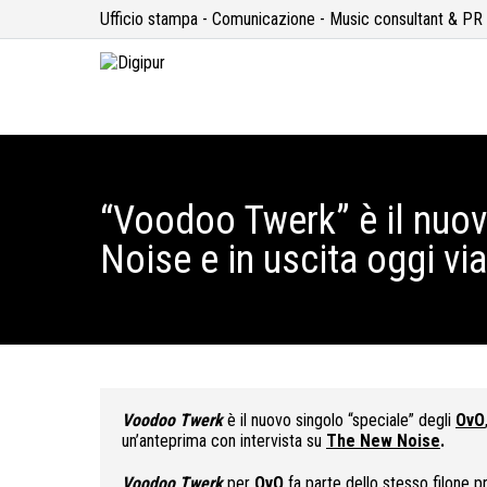
Ufficio stampa - Comunicazione - Music consultant & PR
“Voodoo Twerk” è il nuov
Noise e in uscita oggi vi
Voodoo Twerk
è il nuovo singolo “speciale” degli
OvO
un’anteprima con intervista su
The New Noise
.
Voodoo Twerk
per
OvO
fa parte dello stesso filone p