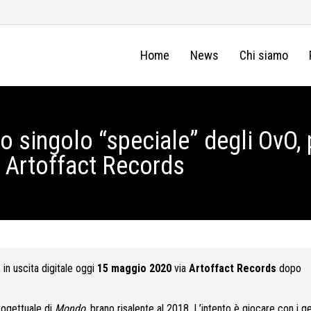
Home
News
Chi siamo
o singolo “speciale” degli OvO
a Artoffact Records
, in uscita digitale oggi
15 maggio 2020
via
Artoffact Records
dopo
rogettuale di
Mondo
, brano risalente al 2018. L’intento è giocare con i g