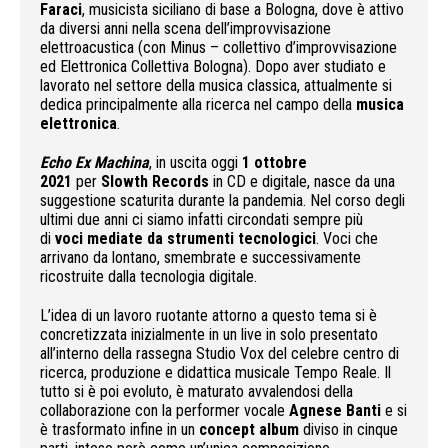
Faraci
, musicista siciliano di base a Bologna, dove è attivo
da diversi anni nella scena dell’improvvisazione
elettroacustica (con Minus – collettivo d’improvvisazione
ed Elettronica Collettiva Bologna). Dopo aver studiato e
lavorato nel settore della musica classica, attualmente si
dedica principalmente alla ricerca nel campo della
musica
elettronica
.
Echo Ex Machina
, in uscita oggi
1 ottobre
2021
per
Slowth Records
in CD e digitale, nasce da una
suggestione scaturita durante la pandemia. Nel corso degli
ultimi due anni ci siamo infatti circondati sempre più
di
voci mediate da strumenti tecnologici
. Voci che
arrivano da lontano, smembrate e successivamente
ricostruite dalla tecnologia digitale.
L’idea di un lavoro ruotante attorno a questo tema si è
concretizzata inizialmente in un live in solo presentato
all’interno della rassegna Studio Vox del celebre centro di
ricerca, produzione e didattica musicale Tempo Reale. Il
tutto si è poi evoluto, è maturato avvalendosi della
collaborazione con la performer vocale
Agnese Banti
e si
è trasformato infine in un
concept album
diviso in cinque