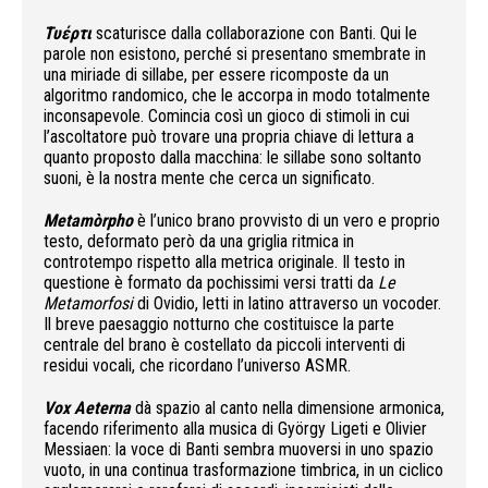
Τυέρτι
scaturisce dalla collaborazione con Banti. Qui le
parole non esistono, perché si presentano smembrate in
una miriade di sillabe, per essere ricomposte da un
algoritmo randomico, che le accorpa in modo totalmente
inconsapevole. Comincia così un gioco di stimoli in cui
l’ascoltatore può trovare una propria chiave di lettura a
quanto proposto dalla macchina: le sillabe sono soltanto
suoni, è la nostra mente che cerca un significato.
Metamòrpho
è l’unico brano provvisto di un vero e proprio
testo, deformato però da una griglia ritmica in
controtempo rispetto alla metrica originale. Il testo in
questione è formato da pochissimi versi tratti da
Le
Metamorfosi
di Ovidio, letti in latino attraverso un vocoder.
Il breve paesaggio notturno che costituisce la parte
centrale del brano è costellato da piccoli interventi di
residui vocali, che ricordano l’universo ASMR.
Vox Aeterna
dà spazio al canto nella dimensione armonica,
facendo riferimento alla musica di György Ligeti e Olivier
Messiaen: la voce di Banti sembra muoversi in uno spazio
vuoto, in una continua trasformazione timbrica, in un ciclico