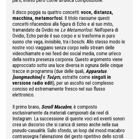
parti, inteso però come un’unica composizione.
Il disco poggia su quattro concetti:
voce, distanza,
macchina, metamorfosi
. Il titolo riassume questi
concetti rifacendosi alla figura di Echo e al suo mito,
tramandato da Ovidio ne
Le
Metamorfosi
. Nell’opera di
Ovidio, Echo perde il suo corpo e si trasforma in puro
suono che vaga, invisibile, tra i boschi. Allo stesso modo le
nostre voci viaggiano senza corpo nello stream delle
videochiamate e nei feed dei social media, come un’eco
della nostra presenza corporea. Questo argomento viene
approcciato sotto una luce diversa in ognuna delle cinque
tracce in programma (due delle quali,
Apparatus
[songmachine]
e
Τυέρτι
,
estratte come
singoli in
versione radio edit
), per un ascolto nel complesso
conciso ed estremamente fresco nel suo flusso
elettronico.
Il primo brano,
Scroll Macabre
, è composto
esclusivamente da materiali campionati dai reel di
Instagram. La successione di queste voci ed eventi sonori
crea un discorso che si carica di senso anche nella sua
pseudo-casualità. Sullo sfondo, un loop dal mood macabro
contrassegna l’alienazione del gesto ripetitivo dello scroll.