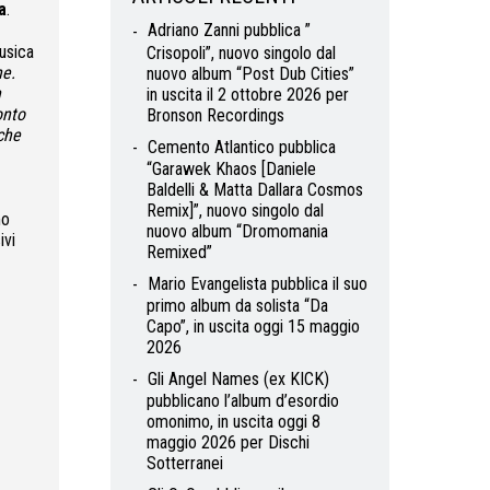
a
.
Adriano Zanni pubblica ”
usica
Crisopoli”, nuovo singolo dal
e.
nuovo album “Post Dub Cities”
n
in uscita il 2 ottobre 2026 per
onto
Bronson Recordings
che
Cemento Atlantico pubblica
“Garawek Khaos [Daniele
Baldelli & Matta Dallara Cosmos
Remix]”, nuovo singolo dal
mo
nuovo album “Dromomania
ivi
Remixed”
Mario Evangelista pubblica il suo
primo album da solista “Da
Capo”, in uscita oggi 15 maggio
2026
Gli Angel Names (ex KICK)
pubblicano l’album d’esordio
omonimo, in uscita oggi 8
maggio 2026 per Dischi
Sotterranei