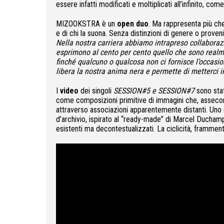
essere infatti modificati e moltiplicati all’infinito, c
MIZOOKSTRA è un
open duo
. Ma rappresenta più che 
e di chi la suona. Senza distinzioni di genere o proveni
Nella nostra carriera abbiamo intrapreso collaborazi
esprimono al cento per cento quello che sono realm
finché qualcuno o qualcosa non ci fornisce l’occasio
libera la nostra anima nera e permette di metterci i
I
video
dei singoli
SESSION#5 e SESSION#7
sono sta
come composizioni primitive di immagini che, asseco
attraverso associazioni apparentemente distanti. Uno de
d’archivio, ispirato al “ready-made” di Marcel Duchamp, 
esistenti ma decontestualizzati. La ciclicità, framment