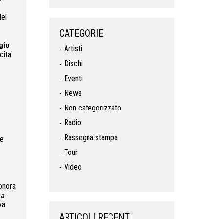
del
CATEGORIE
gio
Artisti
cita
Dischi
Eventi
News
Non categorizzato
Radio
Rassegna stampa
 e
Tour
.
Video
sonora
na
va
ARTICOLI RECENTI