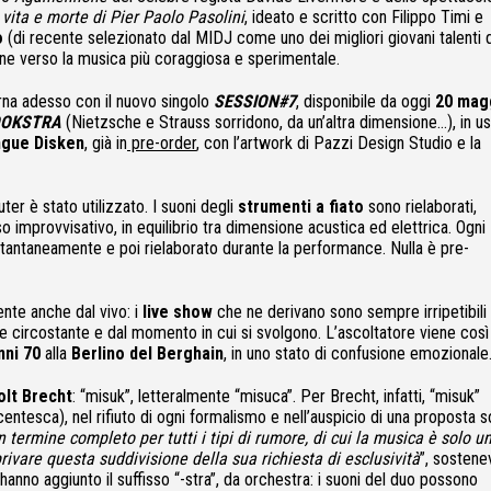
ita e morte di Pier Paolo Pasolini
, ideato e scritto con Filippo Timi e
o
(di recente selezionato dal MIDJ come uno dei migliori giovani talenti 
zione verso la musica più coraggiosa e sperimentale.
a adesso con il nuovo singolo
SESSION#7
, disponibile da oggi
20 mag
ZOOKSTRA
(Nietzsche e Strauss sorridono, da un’altra dimensione…), in us
gue Disken
, già in
pre-order
, con l’artwork di Pazzi Design Studio e la
er è stato utilizzato. I suoni degli
strumenti a fiato
sono rielaborati,
so improvvisativo, in equilibrio tra dimensione acustica ed elettrica. Ogni
stantaneamente e poi rielaborato durante la performance. Nulla è pre-
ente anche dal vivo: i
live show
che ne derivano sono sempre irripetibili
nte circostante e dal momento in cui si svolgono. L’ascoltatore viene così
nni 70
alla
Berlino del Berghain
, in uno stato di confusione emozionale
olt Brecht
: “misuk”, letteralmente “misuca”. Per Brecht, infatti, “misuk”
ocentesca), nel rifiuto di ogni formalismo e nell’auspicio di una proposta 
 termine completo per tutti i tipi di rumore, di cui la musica è solo u
rivare questa suddivisione della sua richiesta di esclusività
”, sostene
hanno aggiunto il suffisso “-stra”, da orchestra: i suoni del duo possono