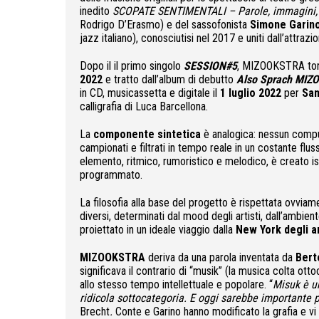
inedito
SCOPATE SENTIMENTALI – Parole, immagini, v
Rodrigo D’Erasmo) e del sassofonista
Simone Garin
jazz italiano), conosciutisi nel 2017 e uniti dall’attra
Dopo il il primo singolo
SESSION#5
, MIZOOKSTRA torn
2022
e tratto dall’album di debutto
Also Sprach MI
in CD, musicassetta e digitale il
1 luglio 2022
per
San
calligrafia di Luca Barcellona.
La
componente sintetica
è analogica: nessun comput
campionati e filtrati in tempo reale in un costante flus
elemento, ritmico, rumoristico e melodico, è creato i
programmato.
La filosofia alla base del progetto è rispettata ovviam
diversi, determinati dal mood degli artisti, dall’ambie
proiettato in un ideale viaggio dalla
New York degli a
MIZOOKSTRA
deriva da una parola inventata da
Bert
significava il contrario di “musik” (la musica colta ott
allo stesso tempo intellettuale e popolare. “
Misuk è un
ridicola sottocategoria. E oggi sarebbe importante p
Brecht
.
Conte e Garino hanno modificato la grafia e vi 