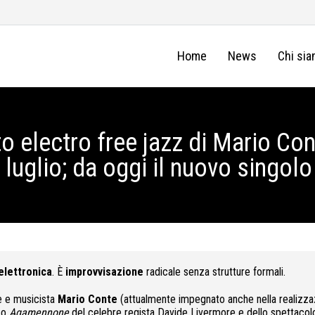
Home
News
Chi si
 electro free jazz di Mario Cont
1 luglio; da oggi il nuovo singo
elettronica
. È
improvvisazione
radicale senza strutture formali.
e e musicista
Mario Conte
(attualmente impegnato anche nella realizza
eco
Agamennone
del celebre regista Davide Livermore e dello spettacol