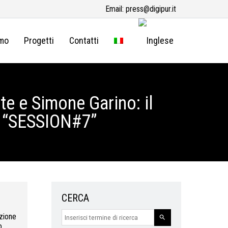
Email:
press@digipur.it
amo
Progetti
Contatti
e e Simone Garino: il
lo “SESSION#7”
CERCA
zione
o