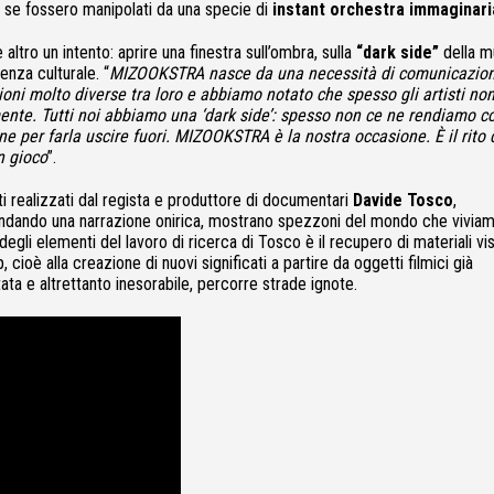
ome se fossero manipolati da una specie di
instant orchestra immaginari
altro un intento: aprire una finestra sull’ombra, sulla
“dark side”
della m
enza culturale. “
MIZOOKSTRA nasce da una necessità di comunicazion
oni molto diverse tra loro e abbiamo notato che spesso gli artisti no
ente. Tutti noi abbiamo una ‘dark side’: spesso non ce ne rendiamo c
ne per farla uscire fuori. MIZOOKSTRA è la nostra occasione. È il rito 
n gioco
”.
ti realizzati dal regista e produttore di documentari
Davide Tosco
,
ndando una narrazione onirica, mostrano spezzoni del mondo che vivia
gli elementi del lavoro di ricerca di Tosco è il recupero di materiali vis
cioè alla creazione di nuovi significati a partire da oggetti filmici già
ata e altrettanto inesorabile, percorre strade ignote.