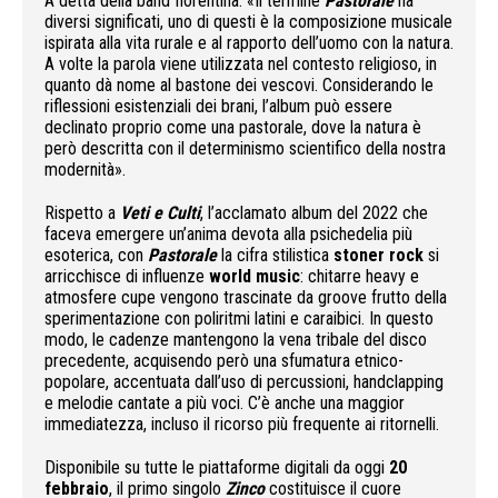
A detta della band fiorentina: «Il termine
Pastorale
ha
diversi significati, uno di questi è la composizione musicale
ispirata alla vita rurale e al rapporto dell’uomo con la natura.
A volte la parola viene utilizzata nel contesto religioso, in
quanto dà nome al bastone dei vescovi. Considerando le
riflessioni esistenziali dei brani, l’album può essere
declinato proprio come una pastorale, dove la natura è
però descritta con il determinismo scientifico della nostra
modernità».
Rispetto a
Veti e Culti
, l’acclamato album del 2022 che
faceva emergere un’anima devota alla psichedelia più
esoterica, con
Pastorale
la cifra stilistica
stoner rock
si
arricchisce di influenze
world music
: chitarre heavy e
atmosfere cupe vengono trascinate da groove frutto della
sperimentazione con poliritmi latini e caraibici. In questo
modo, le cadenze mantengono la vena tribale del disco
precedente, acquisendo però una sfumatura etnico-
popolare, accentuata dall’uso di percussioni, handclapping
e melodie cantate a più voci. C’è anche una maggior
immediatezza, incluso il ricorso più frequente ai ritornelli.
Disponibile su tutte le piattaforme digitali da oggi
20
febbraio
, il primo singolo
Zinco
costituisce il cuore