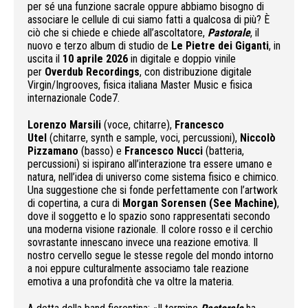
per sé una funzione sacrale oppure abbiamo bisogno di
associare le cellule di cui siamo fatti a qualcosa di più? È
ciò che si chiede e chiede all’ascoltatore,
Pastorale
, il
nuovo e terzo album di studio de
Le Pietre dei Giganti
, in
uscita il
10 aprile 2026
in digitale e doppio vinile
per
Overdub Recordings
, con distribuzione digitale
Virgin/Ingrooves, fisica italiana Master Music e fisica
internazionale Code7.
Lorenzo Marsili
(voce, chitarre),
Francesco
Utel
(chitarre, synth e sample, voci, percussioni),
Niccolò
Pizzamano
(basso) e
Francesco Nucci
(batteria,
percussioni) si ispirano all’interazione tra essere umano e
natura, nell’idea di universo come sistema fisico e chimico.
Una suggestione che si fonde perfettamente con l’artwork
di copertina, a cura di
Morgan Sorensen (See Machine)
,
dove il soggetto e lo spazio sono rappresentati secondo
una moderna visione razionale. Il colore rosso e il cerchio
sovrastante innescano invece una reazione emotiva. Il
nostro cervello segue le stesse regole del mondo intorno
a noi eppure culturalmente associamo tale reazione
emotiva a una profondità che va oltre la materia.