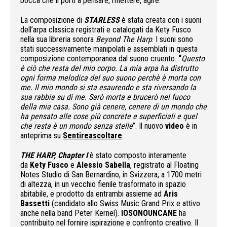
bocca che li porti a pensare, riflettere, agire.
La composizione di
STARLESS
è stata creata con i suoni
dell’arpa classica registrati e catalogati da Kety Fusco
nella sua libreria sonora
Beyond The Harp
. I suoni sono
stati successivamente manipolati e assemblati in questa
composizione contemporanea dal suono cruento.
“
Questo
è ciò che resta del mio corpo. La mia arpa ha distrutto
ogni forma melodica del suo suono perchè è morta con
me. Il mio mondo si sta esaurendo e sta riversando la
sua rabbia su di me. Sarò morta e brucerò nel fuoco
della mia casa. Sono già cenere, cenere di un mondo che
ha pensato alle cose più concrete e superficiali e quel
che resta è un mondo senza stelle
”. Il nuovo
video
è in
anteprima su
Sentireascoltare
.
THE HARP, Chapter I
è stato composto interamente
da
Kety Fusco
e
Alessio Sabella
, registrato al Floating
Notes Studio di San Bernardino, in Svizzera, a 1700 metri
di altezza, in un vecchio fienile trasformato in spazio
abitabile, e prodotto da entrambi assieme ad
Aris
Bassetti
(candidato allo Swiss Music Grand Prix e attivo
anche nella band Peter Kernel).
IOSONOUNCANE
ha
contribuito nel fornire ispirazione e confronto creativo. Il