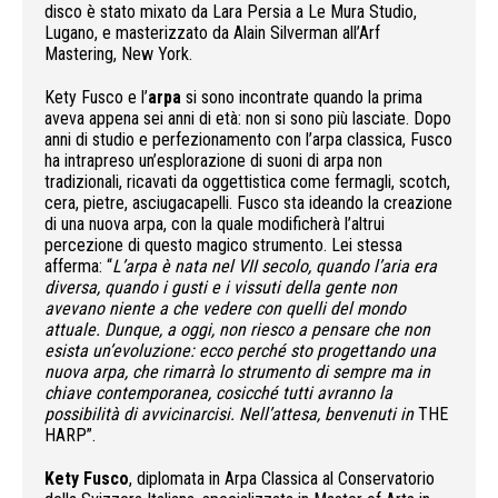
disco è stato mixato da Lara Persia a Le Mura Studio,
Lugano, e masterizzato da Alain Silverman all’Arf
Mastering, New York.
Kety Fusco e l’
arpa
si sono incontrate quando la prima
aveva appena sei anni di età: non si sono più lasciate. Dopo
anni di studio e perfezionamento con l’arpa classica, Fusco
ha intrapreso un’esplorazione di suoni di arpa non
tradizionali, ricavati da oggettistica come fermagli, scotch,
cera, pietre, asciugacapelli. Fusco sta ideando la creazione
di una nuova arpa, con la quale modificherà l’altrui
percezione di questo magico strumento. Lei stessa
afferma: “
L’arpa è nata nel VII secolo, quando l’aria era
diversa, quando i gusti e i vissuti della gente non
avevano niente a che vedere con quelli del mondo
attuale. Dunque, a oggi, non riesco a pensare che non
esista un’evoluzione: ecco perché sto progettando una
nuova arpa, che rimarrà lo strumento di sempre ma in
chiave contemporanea, cosicché tutti avranno la
possibilità di avvicinarcisi. Nell’attesa, benvenuti in
THE
HARP”.
Kety Fusco
, diplomata in Arpa Classica al Conservatorio