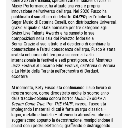
della Svizzera Italiana, specializzata in Master of Arts in
Music Performance, ha attuato una vera e propria
innovazione nell’universo dell’arpa. Nel 2020 Fusco ha
pubblicato il suo album di debutto
DAZED
per l’etichetta
Sugar Music di Caterina Caselli, con distribuzione Universal,
grazie al quale è stata nominata per tre categorie agli
Swiss Live Talents Awards e ha suonato le sue
composizioni nella sala del Palazzo federale a
Berna. Grazie al suo istinto e al desiderio di cambiare la
connotazione e l’altrui conoscenza dell’arpa, Fusco è stata
invitata nel corso del tempo a suonare a livello
internazionale in festival e sedi prestigiose, dal Montreux
Jazz Festival al Locarno Film Festival, dall’Arena di Verona
a La Notte della Taranta nell’orchestra di Dardust,
eccetera.
Al momento, Kety Fusco sta continuando il suo lavoro di
ricerca sonora, come dimostrato anche lo scorso anno
dalla traccia-colonna sonora horror
Music To Make A
Dream Come True
. Per
THE HARP
, invece, Fusco sta
impiegando i materiali di cui è fatta un’arpa classica –
legno, metallo e budello – ottenendo atmosfere che ne
suggeriscono appunto la decostruzione, manipolandone il
sound con i pedali elettronici, graffiando e distruggendo