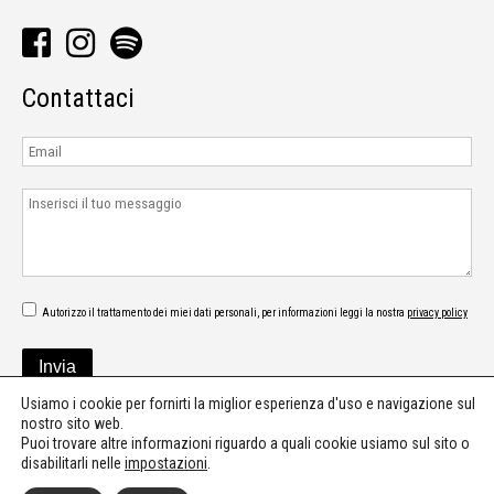
Contattaci
Autorizzo il trattamento dei miei dati personali, per informazioni leggi la nostra
privacy policy
Usiamo i cookie per fornirti la miglior esperienza d'uso e navigazione sul
nostro sito web.
Puoi trovare altre informazioni riguardo a quali cookie usiamo sul sito o
disabilitarli nelle
impostazioni
.
©2026 - Digipur - Press office - Communication - Music consultant & PR -
press@digipur.it
-
Privacy policy
-
Cookie policy