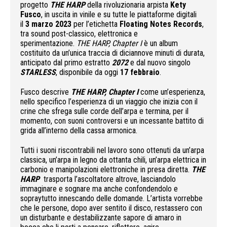
progetto
THE HARP
della rivoluzionaria arpista
Kety
Fusco
, in uscita in vinile e su tutte le piattaforme digitali
il
3 marzo 2023
per l’etichetta
Floating Notes Records
,
tra sound post-classico, elettronica e
sperimentazione.
THE HARP, Chapter I
è un album
costituito da un’unica traccia di diciannove minuti di durata,
anticipato dal primo estratto
2072
e dal nuovo singolo
STARLESS
, disponibile da oggi
17 febbraio
.
Fusco descrive
THE HARP, Chapter I
come un’esperienza,
nello specifico l’esperienza di un viaggio che inizia con il
crine che sfrega sulle corde dell’arpa e termina, per il
momento, con suoni controversi e un incessante battito di
grida all’interno della cassa armonica.
Tutti i suoni riscontrabili nel lavoro sono ottenuti da un’arpa
classica, un’arpa in legno da ottanta chili, un’arpa elettrica in
carbonio e manipolazioni elettroniche in presa diretta.
THE
HARP
trasporta l’ascoltatore altrove, lasciandolo
immaginare e sognare ma anche confondendolo e
sopraytutto innescando delle domande. L’artista vorrebbe
che le persone, dopo aver sentito il disco, restassero con
un disturbante e destabilizzante sapore di amaro in