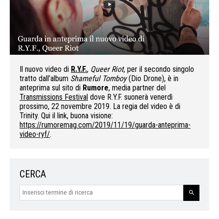
Il nuovo video di
R.Y.F.
,
Queer Riot
, per il secondo singolo
tratto dall’album
Shameful Tomboy
(Dio Drone), è in
anteprima sul sito di
Rumore
, media partner del
Transmissions Festival
dove R.Y.F. suonerà venerdì
prossimo
, 22 novembre 2019.
La regia del video è di
Trinity. Qui il link, buona visione:
https://rumoremag.com/2019/11/19/guarda-anteprima-
video-ryf/
.
CERCA