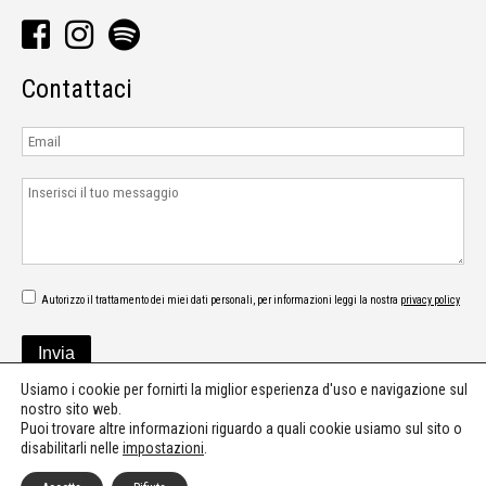
Contattaci
Autorizzo il trattamento dei miei dati personali, per informazioni leggi la nostra
privacy policy
Usiamo i cookie per fornirti la miglior esperienza d'uso e navigazione sul
nostro sito web.
Puoi trovare altre informazioni riguardo a quali cookie usiamo sul sito o
disabilitarli nelle
impostazioni
.
©2026 - Digipur - Press office - Communication - Music consultant & PR -
press@digipur.it
-
Privacy policy
-
Cookie policy