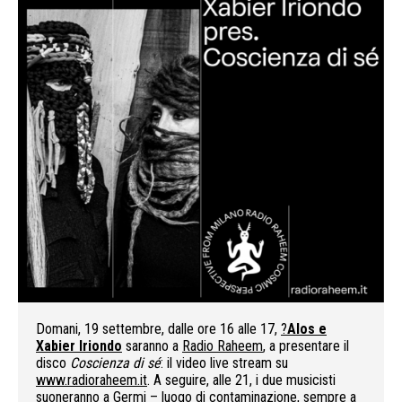
Domani, 19 settembre, dalle ore 16 alle 17,
?
Alos e
Xabier Iriondo
saranno a
Radio Raheem
, a presentare il
disco
Coscienza di sé
: il video live stream su
www.radioraheem.it
. A seguire, alle 21, i due musicisti
suoneranno a
Germi – luogo di contaminazione
, sempre a