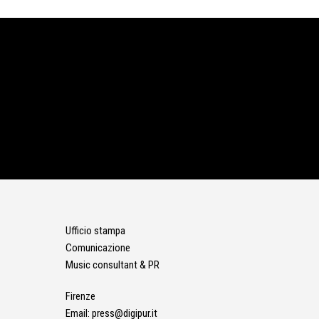
Ufficio stampa
Comunicazione
Music consultant & PR
Firenze
Email:
press@digipur.it