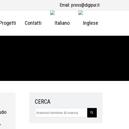
Email:
press@digipur.it
Progetti
Contatti
CERCA
udio
,