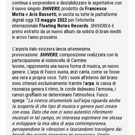
continua a sorprendere e destabilizzare le aspettative con
il nuovo singolo
SHIVERS
, prodotto da
Francesco
Motta
e
Aris Bassetti
, in uscita su tutte le piattaforme
digitali oggi
13 maggio 2022
per l’etichetta
internazionale
Floating Notes Records
.
SHIVERS
è il
primo estratto da un nuovo album da solista di brani inediti
in arrivo l’anno prossimo.
L’arpista italo-svizzera lancia un’ennesima
provocazione:
SHIVERS
, composizione realizzata con la
partecipazione al violoncello di Carmine
Iuvone, rappresenta una nuova forma di musica, un nuovo
genere. L’arpa di Fusco suona, anzi canta, come se fosse
una vera e propria voce. Tutti i suoni all’interno del brano
sono ottenuti esclusivamente tramite l’
arpa
: la cassa di
risonanza genera il ritmo, le corde delineano l’armonia, i
rumori graffianti ne determinano l’atmosfera. Fusco
spiega: “
La ricerca strumentale sull’arpa riguarda anche
la scoperta di che tipo di musica e genere puoi creare
con essa. Dato che non ci sono autentici riferimenti
musicali in tal campo, mi interessa esprimere me stessa
e sviluppare la mia idea di arpa contemporanea,
percependone le vibrazioni e lasciandomi travolgere dai
brividi che queste risonanze mi provocano. Voglio