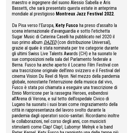
maestro e ingegnere del suono Alessio Sabella e Aris
Bassetti, che sarà presentato questa estate in anteprima
mondiale al prestigioso
Montreux Jazz Festival 2022
.
Da Pisa verso l’Europa,
Kety Fusco
ha preso d’assalto la
scena internazionale d’avanguardia e sotto l’etichetta
Sugar Music di Caterina Caselli ha pubblicato nel 2020 il
suo primo album
DAZED
(con distribuzione Universal),
grazie al quale è stata nominata per tre categorie durante
gli ultimi Swiss Live Talents Awards (CH) e ha suonato le
sue composizioni nella sala del Parlamento federale a
Berna. Fusco ha anche aperto il Locarno Film Festival con
una trascrizione originale dell’inno svizzero e il Festival del
cinema Vision Du Reel di Nyon. Nel mezzo della pandemia
globale, nonostante l’interruzione della musica dal vivo,
Fusco è stata poi chiamata a eseguire una trascrizione di
Ennio Morricone per la rassegna Heroes, esibendosi
all’Arena di Verona, e sul tetto dell’ospedale Civico di
Lugano ha suonato i suoi brani come ringraziamento della
città in rappresentanza del lavoro svolto durante la
pandemia dagli operatori socio-sanitari. Ricordiamo inoltre
le collaborazioni, nel corso degli anni, con musicisti
stimolanti come Clap! Clap!, Lubomyr Melnyk e la band
Peter Kernel. Kety Fusco ha raggiunto una delle tappe più