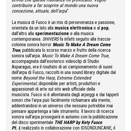
contribuire a far scoprire al mondo una nuova
concezione, attuale, dell’arpa
“.
La musica di Fusco è un mix di perseveranza e passione,
orientata da un lato alla
musica elettronica
e al
pop
,
dall’altro alla
sperimentazione
e alla musica
contemporanea.
SHIVERS
fa infatti seguito alla traccia-
colonna sonora horror
Music To Make A Dream Come
True
, pubblicata lo scorso marzo e frutto della ricerca
sonora sull’arpa.
Music To Make A Dream Come True
,
accompagnata dall’esoterico videoclip di Studio
Asparagus, era il risultato di un campionamento di suoni
dell’arpa di Fusco, raccolti in una sound library digitale dal
nome
Beyond the Harp, Extreme Extended
Experimental,
disponibile per artisti, produttori e
appassionati di arte sul sito web ufficiale della
musicista. Fusco si è allontanata dagli arpeggi e dai tappeti
sonori che l’arpa può facilmente richiamare alla mente,
addentrandosi in un universo che nessuno potrebbe mai
pensare appartenga a tale strumento. Il lavoro di ricerca
sonora sull’arpa proseguirà in autunno con la pubblicazione
del disco sperimentale
THE HARP by Kety Fusco
Pt.
I
, realizzato in collaborazione con IOSONOUNCANE, il