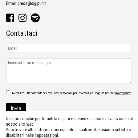
Email:
press@digipur.it
Contattaci
Autorizzo il trattamento dei miei dati personali, per informazioni leggi la nostra
privacy policy
Usiamo i cookie per fornirti la miglior esperienza d'uso e navigazione sul
nostro sito web.
Puoi trovare altre informazioni riguardo a quali cookie usiamo sul sito o
disabilitarli nelle
impostazioni
.
©2026 - Digipur - Press office - Communication - Music consultant & PR -