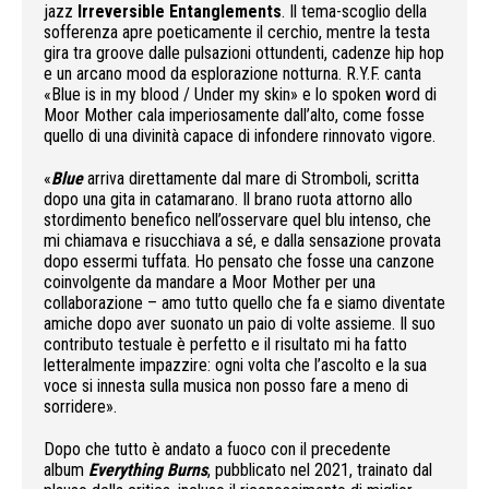
jazz
Irreversible Entanglements
. Il tema-scoglio della
sofferenza apre poeticamente il cerchio, mentre la testa
gira tra groove dalle pulsazioni ottundenti, cadenze hip hop
e un arcano mood da esplorazione notturna. R.Y.F. canta
«Blue is in my blood / Under my skin» e lo spoken word di
Moor Mother cala imperiosamente dall’alto, come fosse
quello di una divinità capace di infondere rinnovato vigore.
«
Blue
arriva direttamente dal mare di Stromboli, scritta
dopo una gita in catamarano. Il brano ruota attorno allo
stordimento benefico nell’osservare quel blu intenso, che
mi chiamava e risucchiava a sé, e dalla sensazione provata
dopo essermi tuffata. Ho pensato che fosse una canzone
coinvolgente da mandare a Moor Mother per una
collaborazione – amo tutto quello che fa e siamo diventate
amiche dopo aver suonato un paio di volte assieme. Il suo
contributo testuale è perfetto e il risultato mi ha fatto
letteralmente impazzire: ogni volta che l’ascolto e la sua
voce si innesta sulla musica non posso fare a meno di
sorridere».
Dopo che tutto è andato a fuoco con il precedente
album
Everything Burns
, pubblicato nel 2021, trainato dal