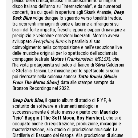
plauso della critica, incluso il riconoscimento di miglior
disco italiano dell’anno su “Internazionale”, e da numerosi
concerti, tra cui quelli in apertura agli Skunk Anansie,
Deep
Dark Blue
volge dunque lo sguardo verso tonalità fredde,
tra ricorrenti immagini di onde e lacrime a rifrangersi su
brani dal forte impatto, freschi, eppure capaci di navigare a
precipizio e veicolare emozioni laceranti. Morello aveva
sviluppato
Everything Burns
in parallelo al suo
coinvolgimento nella composizione e nell’esecuzione live
delle musiche originali per lo spettacolo dell’acclamata
compagnia teatrale
Motus
(
Frankenstein
,
MDLSX
), che
l’ha vista protagonista sul palco al fianco di Silvia Calderoni
e Stefania Tansini. Le musiche per lo spettacolo si sono
poi riversate nella colonna sonora
Tutto Brucia (Music
From The Motus Show)
, data alle stampe sempre da
Bronson Recordings nel 2022.
Deep Dark Blue
, il quarto album di studio di R.Y.F., è
scaturito da software e strumenti analogici e
successivamente è stato messo a punto con
Maurizio
“Icio” Baggio
(The Soft Moon, Boy Harsher
), che si è
occupato anche di registrazione, produzione, mixaggio e
masterizzazione, allo studio di produzione musicale La
Distilleria di Bassano del Grappa. Alla produzione di alcune