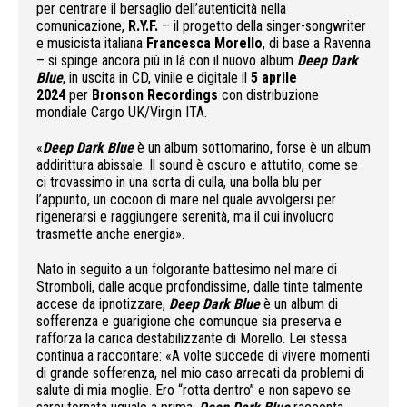
per centrare il bersaglio dell’autenticità nella
comunicazione,
R.Y.F.
– il progetto della singer-songwriter
e musicista italiana
Francesca Morello
, di base a Ravenna
– si spinge ancora più in là con il nuovo album
Deep Dark
Blue
, in uscita in CD, vinile e digitale il
5 aprile
2024
per
Bronson Recordings
con distribuzione
mondiale Cargo UK/Virgin ITA.
«
Deep Dark Blue
è un album sottomarino, forse è un album
addirittura abissale. Il sound è oscuro e attutito, come se
ci trovassimo in una sorta di culla, una bolla blu per
l’appunto, un cocoon di mare nel quale avvolgersi per
rigenerarsi e raggiungere serenità, ma il cui involucro
trasmette anche energia».
Nato in seguito a un folgorante battesimo nel mare di
Stromboli, dalle acque profondissime, dalle tinte talmente
accese da ipnotizzare,
Deep Dark Blue
è un album di
sofferenza e guarigione che comunque sia preserva e
rafforza la carica destabilizzante di Morello. Lei stessa
continua a raccontare: «A volte succede di vivere momenti
di grande sofferenza, nel mio caso arrecati da problemi di
salute di mia moglie. Ero “rotta dentro” e non sapevo se