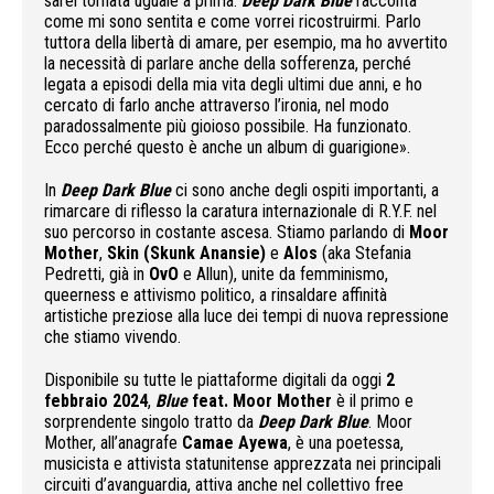
sarei tornata uguale a prima.
Deep Dark Blue
racconta
come mi sono sentita e come vorrei ricostruirmi. Parlo
tuttora della libertà di amare, per esempio, ma ho avvertito
la necessità di parlare anche della sofferenza, perché
legata a episodi della mia vita degli ultimi due anni, e ho
cercato di farlo anche attraverso l’ironia, nel modo
paradossalmente più gioioso possibile. Ha funzionato.
Ecco perché questo è anche un album di guarigione».
In
Deep Dark Blue
ci sono anche degli ospiti importanti, a
rimarcare di riflesso la caratura internazionale di R.Y.F. nel
suo percorso in costante ascesa. Stiamo parlando di
Moor
Mother
,
Skin (Skunk Anansie)
e
Alos
(aka Stefania
Pedretti, già in
OvO
e Allun), unite da femminismo,
queerness e attivismo politico, a rinsaldare affinità
artistiche preziose alla luce dei tempi di nuova repressione
che stiamo vivendo.
Disponibile su tutte le piattaforme digitali da oggi
2
febbraio 2024
,
Blue
feat. Moor Mother
è il primo e
sorprendente singolo tratto da
Deep Dark Blue
. Moor
Mother, all’anagrafe
Camae Ayewa
, è una poetessa,
musicista e attivista statunitense apprezzata nei principali
circuiti d’avanguardia, attiva anche nel collettivo free