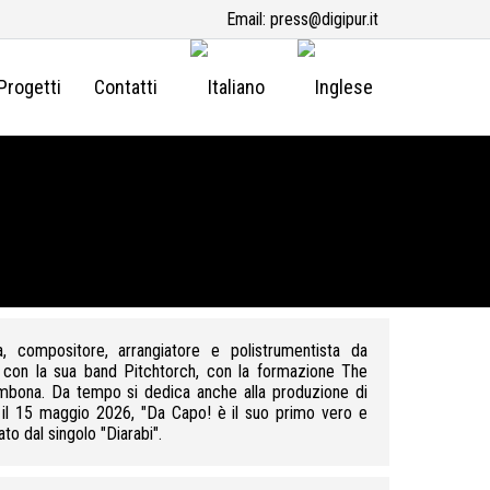
Email:
press@digipur.it
Progetti
Contatti
Mario Evangelista - c
, compositore, arrangiatore e polistrumentista da
o con la sua band Pitchtorch, con la formazione The
ambona. Da tempo si dedica anche alla produzione di
cita il 15 maggio 2026, "Da Capo! è il suo primo vero e
ato dal singolo "Diarabi".