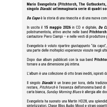
Mario Evangelista (Pitchtorch, The Gutbuckets,
singolo
Diarabi
: un’immaginaria serie di quadri so
Da Capo
è la storia di una rinascita e di una nuova c
In uscita il
15 maggio 2026
in CD e digitale,
Da C
polistrumentista, attivo anche nelle band
Pitchtorc
cantautore Piero Ciampi – e nelle vesti di produttore per
Evangelista è voluto ripartire giustappunto “da capo”
una parte delle molteplici esperienze vissute negli ultimi
Dopo due album pubblicati con la sua band
Pitchto
tornare a una dimensione più intima.
L’album è una collezione di otto brani inediti, ispirati
Il singolo
Diarabi
è un brano per kora, della tradizio
restare,
Pitchtorch
è l’essenza dell’omonima band di 
carta bianca,
Sunday Morning Blues
è allergia alle do
Evangelista ha suonato una Martin HD28, una splendida 
sintetizzatori, Chase Bliss Audio Mood e strani oggetti