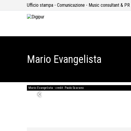
Ufficio stampa - Comunicazione - Music consultant & PR
Mario Evangelista
Mario Evangelista - credit: Paolo Scarano
keyboard_arrow_left