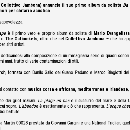
 Collettivo Jambona) annuncia il suo primo album da solista
Da 
nori per chitarra acustica
onsapevolezza.
apo
è il primo vero e proprio album da solista di
Mario Evangelista
h
e
The Gutbuckets
, oltre che nel
Collettivo Jambona
– che ha appe
 altri artisti.
, dedicandosi alla composizione di un’immaginaria serie di quadri sonor
 anni, frutto di varie contaminazioni di stili.
rch
, formata con Danilo Gallo dei Guano Padano e Marco Biagiotti dei 
 dal contatto con
musica corsa e africana, mediterranea e irlandese
,
ne dei griot maliani.
La plage en bas
è il sussurro del mare e della 
cui sopra.
L’abandon
è esattamente ciò che rappresenta,
L’acqua che
dici battute.
Martin 00028 prestata da Giovanni Gargini e una National Triolian, quell
.