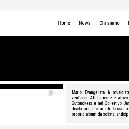
Home
News
Chi siamo
Mario Evangelista - credit: Paolo Scarano
keyboard_arrow_right
Mario Evangelista è musicista
vent’anni. Attualmente è attiv
Gutbuckets e nel Collettivo J
dischi per altri artisti. In us
proprio album da solista, anticip